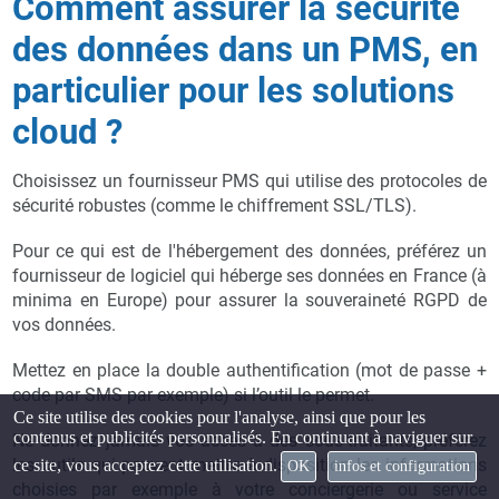
Comment assurer la sécurité
des données dans un PMS, en
particulier pour les solutions
cloud ?
Choisissez un fournisseur PMS qui utilise des protocoles de
sécurité robustes (comme le chiffrement SSL/TLS).
Pour ce qui est de l'hébergement des données, préférez un
fournisseur de logiciel qui héberge ses données en France (à
minima en Europe) pour assurer la souveraineté RGPD de
vos données.
Mettez en place la double authentification (mot de passe +
code par SMS par exemple) si l’outil le permet.
Ce site utilise des cookies pour l'analyse, ainsi que pour les
contenus et publicités personnalisés. En continuant à naviguer sur
Ne donnez jamais vos accès à des sous-traitants, préférez
les outils qui peuvent mettre à disposition les informations
ce site, vous acceptez cette utilisation.
OK
infos et configuration
choisies par exemple à votre conciergerie ou service