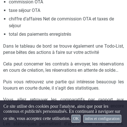
commission OTA
taxe séjour OTA
chiffre d’affaires Net de commission OTA et taxes de
séjour
total des paiements enregistrés
Dans le tableau de bord se trouve également une Todo-List,
pense bêtes des actions à faire sur votre activité
Cela peut concerner les contrats à envoyer, les réservations
en cours de création, les réservations en attente de solde…
Puis vous retrouvez une partie qui intéresse beaucoup les
loueurs en courte durée, il s’agit des statistiques.
Vous allez retrouver les comparatifs par rapport aux
différentes saisons, le taux de remplissage ou encore
Ce site utilise des cookies pour l'analyse, ainsi que pour les
contenus et publicités personnalisés. En continuant à naviguer sur
d’autres informations concernant les canaux de vente.
ce site, vous acceptez cette utilisation.
OK
infos et configuration
Les statistiques permettent d’appréhender vos résultats.