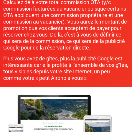
Calculez déjà votre total commission OTA (y/c
commission facturées au vacancier puisque certains
OTA appliquent une commission propriétaire et une
commission au vacancier). Vous aurez le montant de
promotion que vos clients acceptent de payer pour
réserver chez vous. De là, c’est à vous de définir ce
qui sera de la commission, ce qui sera de la publicité
Google pour de la réservation directe.
Plus vous avez de gîtes, plus la publicité Google est
intéressante car elle profite à l’ensemble de vos gîtes,
tous visibles depuis votre site Internet, un peu
comme votre « petit Airbnb à vous ».