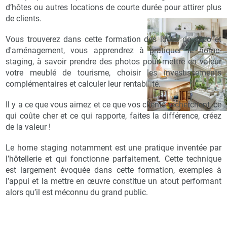
d’hôtes ou autres locations de courte durée pour attirer plus
de clients.
Vous trouverez dans cette formation des idées de déco et
d'aménagement, vous apprendrez à pratiquer le home-
staging, à savoir prendre des photos pour mettre en valeur
votre meublé de tourisme, choisir les investissements
complémentaires et calculer leur rentabilité.
Il y a ce que vous aimez et ce que vos clients recherchent, ce
qui coûte cher et ce qui rapporte, faites la différence, créez
de la valeur !
Le home staging notamment est une pratique inventée par
l’hôtellerie et qui fonctionne parfaitement. Cette technique
est largement évoquée dans cette formation, exemples à
l’appui et la mettre en œuvre constitue un atout performant
alors qu’il est méconnu du grand public.