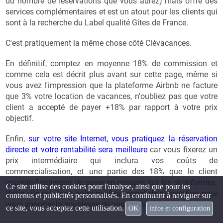
du nombre de réservations que vous aurez) mais offre des
services complémentaires et est un atout pour les clients qui
sont à la recherche du Label qualité Gîtes de France.
C'est pratiquement la même chose côté Clévacances.
En définitif, comptez en moyenne 18% de commission et
comme cela est décrit plus avant sur cette page, même si
vous avez l'impression que la plateforme Airbnb ne facture
que 3% votre location de vacances, n'oubliez pas que votre
client a accepté de payer +18% par rapport à votre prix
objectif.
Enfin,
sur votre site Internet, vous pratiquez la réservation
directe et votre rentabilité sera meilleure
car vous fixerez un
prix intermédiaire qui inclura vos coûts de
commercialisation, et une partie des 18% que le client
accepte finalement de payer en passant par les plateformes.
Ce site utilise des cookies pour l'analyse, ainsi que pour les
Votre site est donc votre meilleur canal de réservation pour
contenus et publicités personnalisés. En continuant à naviguer sur
vous apporter la souplesse de vos tarifs.
ce site, vous acceptez cette utilisation.
OK
infos et configuration