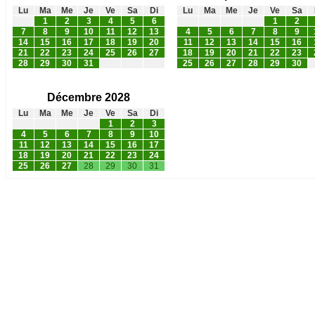
Lu
Ma
Me
Je
Ve
Sa
Di
Lu
Ma
Me
Je
Ve
Sa
1
2
3
4
5
6
1
2
7
8
9
10
11
12
13
4
5
6
7
8
9
14
15
16
17
18
19
20
11
12
13
14
15
16
21
22
23
24
25
26
27
18
19
20
21
22
23
28
29
30
31
25
26
27
28
29
30
Décembre 2028
Lu
Ma
Me
Je
Ve
Sa
Di
1
2
3
4
5
6
7
8
9
10
11
12
13
14
15
16
17
18
19
20
21
22
23
24
25
26
27
28
29
30
31