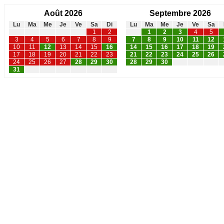
Août 2026
Septembre 2026
Lu
Ma
Me
Je
Ve
Sa
Di
Lu
Ma
Me
Je
Ve
Sa
1
2
1
2
3
4
5
3
4
5
6
7
8
9
7
8
9
10
11
12
10
11
12
13
14
15
16
14
15
16
17
18
19
17
18
19
20
21
22
23
21
22
23
24
25
26
24
25
26
27
28
29
30
28
29
30
31