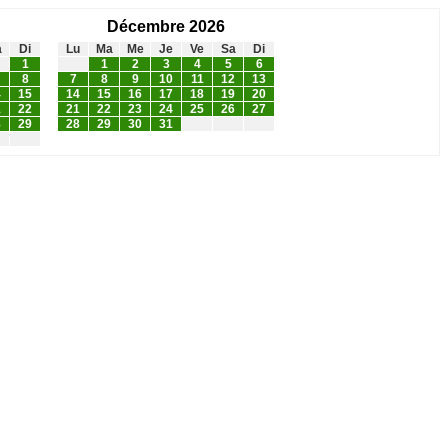
Décembre 2026
a
Di
Lu
Ma
Me
Je
Ve
Sa
Di
1
1
2
3
4
5
6
8
7
8
9
10
11
12
13
4
15
14
15
16
17
18
19
20
1
22
21
22
23
24
25
26
27
8
29
28
29
30
31