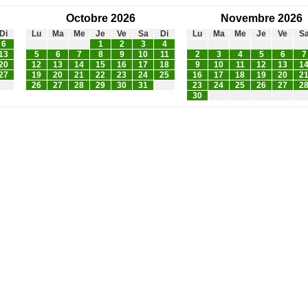
Octobre 2026
Novembre 2026
Di
Lu
Ma
Me
Je
Ve
Sa
Di
Lu
Ma
Me
Je
Ve
S
6
1
2
3
4
13
5
6
7
8
9
10
11
2
3
4
5
6
7
20
12
13
14
15
16
17
18
9
10
11
12
13
1
27
19
20
21
22
23
24
25
16
17
18
19
20
2
26
27
28
29
30
31
23
24
25
26
27
2
30